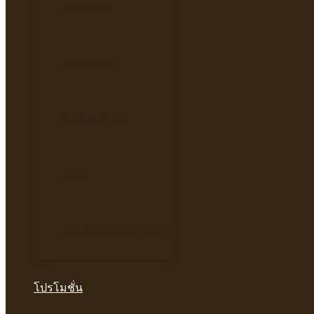
ครอบแก้ว
นวดทุยหนา
ฝังเข็มหน้าใส
กัวซา
สมุนไพรจีนแบบแคปซูล
โปรโมชั่น