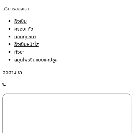
บริการของเรา
ฝังเข็ม
ครอบแก้ว
นวดทุยหนา
ฝังเข็มหน้าใส
กัวซา
สมุนไพรจีนแบบแคปซูล
ติดตามเรา