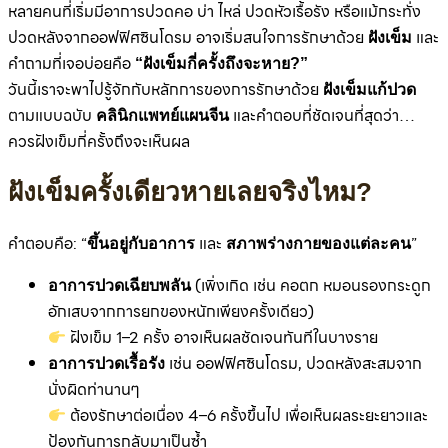
หลายคนที่เริ่มมีอาการปวดคอ บ่า ไหล่ ปวดหัวเรื้อรัง หรือแม้กระทั่ง
ปวดหลังจากออฟฟิศซินโดรม อาจเริ่มสนใจการรักษาด้วย
และ
ฝังเข็ม
คำถามที่เจอบ่อยคือ
“ฝังเข็มกี่ครั้งถึงจะหาย?”
วันนี้เราจะพาไปรู้จักกับหลักการของการรักษาด้วย
ฝังเข็มแก้ปวด
ตามแบบฉบับ
และคำตอบที่ชัดเจนที่สุดว่า…
คลินิกแพทย์แผนจีน
ควรฝังเข็มกี่ครั้งถึงจะเห็นผล
ฝังเข็มครั้งเดียวหายเลยจริงไหม?
คำตอบคือ: “
และ
”
ขึ้นอยู่กับอาการ
สภาพร่างกายของแต่ละคน
(เพิ่งเกิด เช่น คอตก หมอนรองกระดูก
อาการปวดเฉียบพลัน
อักเสบจากการยกของหนักเพียงครั้งเดียว)
ฝังเข็ม 1–2 ครั้ง อาจเห็นผลชัดเจนทันทีในบางราย
เช่น ออฟฟิศซินโดรม, ปวดหลังสะสมจาก
อาการปวดเรื้อรัง
นั่งผิดท่านานๆ
ต้องรักษาต่อเนื่อง 4–6 ครั้งขึ้นไป เพื่อเห็นผลระยะยาวและ
ป้องกันการกลับมาเป็นซ้ำ