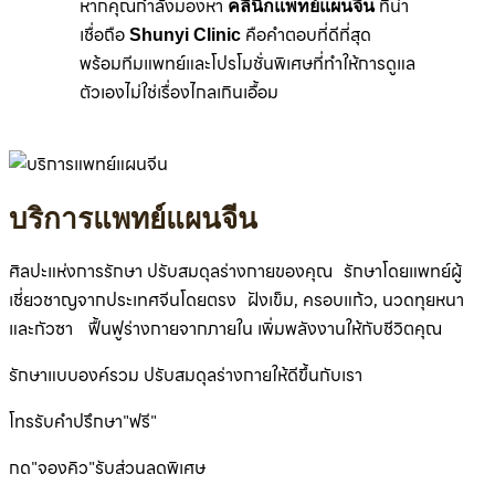
หากคุณกำลังมองหา
ที่น่า
คลินิกแพทย์แผนจีน
เชื่อถือ
คือคำตอบที่ดีที่สุด
Shunyi Clinic
พร้อมทีมแพทย์และโปรโมชั่นพิเศษที่ทำให้การดูแล
ตัวเองไม่ใช่เรื่องไกลเกินเอื้อม
บริการแพทย์แผนจีน
ศิลปะแห่งการรักษา ปรับสมดุลร่างกายของคุณ รักษาโดยแพทย์ผู้
เชี่ยวชาญจากประเทศจีนโดยตรง ฝังเข็ม, ครอบแก้ว, นวดทุยหนา
และกัวซา ฟื้นฟูร่างกายจากภายใน เพิ่มพลังงานให้กับชีวิตคุณ
รักษาแบบองค์รวม ปรับสมดุลร่างกายให้ดีขึ้นกับเรา
โทรรับคำปรึกษา"ฟรี"
กด"จองคิว"รับส่วนลดพิเศษ