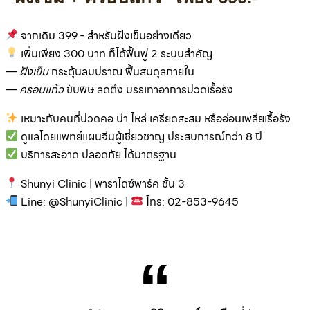
จากเดิม 399.- สำหรับฝังเข็มอย่างเดียว
เพิ่มเพียง 300 บาท ก็ได้ฟื้นฟู 2 ระบบสำคัญ
—
ฝังเข็ม
กระตุ้นลมปราณ ฟื้นสมดุลภายใน
—
ครอบแก้ว
ขับพิษ ลดตึง บรรเทาอาการปวดเรื้อรัง
เหมาะกับคนที่ปวดคอ บ่า ไหล่ เครียดสะสม หรืออ่อนเพลียเรื้อรัง
ดูแลโดยแพทย์แผนจีนผู้เชี่ยวชาญ ประสบการณ์กว่า 8 ปี
บริการสะอาด ปลอดภัย ได้มาตรฐาน
Shunyi Clinic | พาราไดซ์พาร์ค ชั้น 3
Line: @ShunyiClinic |
โทร: 02-853-9645