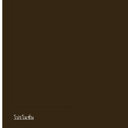
ครอบแก้ว
นวดทุยหนา
ฝังเข็มหน้าใส
กัวซา
สมุนไพรจีนแบบแคปซูล
โปรโมชั่น